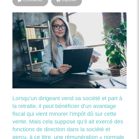
Commenter
Imprimer
Lorsqu’un dirigeant vend sa société et part à
la retraite, il peut bénéficier d’un avantage
fiscal qui vient minorer l’impôt dû sur cette
vente. Mais cela suppose qu’il ait exercé des
fonctions de direction dans la société et
perçu, à ce titre, une rémunération « normale