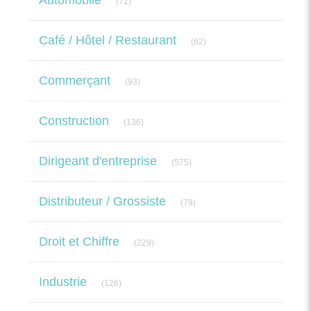
Automobile
(71)
Articles Count
Café / Hôtel / Restaurant
(62)
Articles Count
Commerçant
(93)
Articles Count
Construction
(136)
Articles Count
Dirigeant d'entreprise
(575)
Articles Count
Distributeur / Grossiste
(79)
Articles Count
Droit et Chiffre
(229)
Articles Count
Industrie
(126)