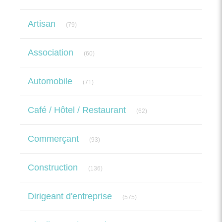
Articles Count
Artisan
(79)
Articles Count
Association
(60)
Articles Count
Automobile
(71)
Articles Count
Café / Hôtel / Restaurant
(62)
Articles Count
Commerçant
(93)
Articles Count
Construction
(136)
Articles Count
Dirigeant d'entreprise
(575)
Articles Count