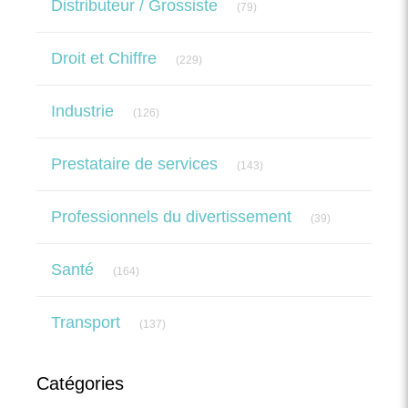
Distributeur / Grossiste
(79)
Articles Count
Droit et Chiffre
(229)
Articles Count
Industrie
(126)
Articles Count
Prestataire de services
(143)
Articles Count
Professionnels du divertissement
(39)
Articles Count
Santé
(164)
Articles Count
Transport
(137)
Catégories