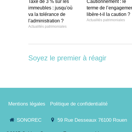
Taxe de 3 % sur les
Cautionnement : le
immeubles : jusqu'où
terme de l’engageme
va la tolérance de
libère-t-il la caution ?
Actualités patrimoniales
l'administration ?
Actualités patrimoniales
Soyez le premier à réagir
Mentions légales
Politique de confidentialité
SONOREC
59 Rue Desseaux
76100
Rouen