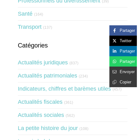
Professionnels du divertissement
(39)
Articles Count
Santé
(164)
Articles Count
Transport
(137)
Partager
Twitter
Catégories
Partager
Partager
Actualités juridiques
(837)
Envoyer
Actualités patrimoniales
(234)
Copier
Indicateurs, chiffres et barèmes utiles
(457)
Actualités fiscales
(361)
Actualités sociales
(562)
La petite histoire du jour
(108)