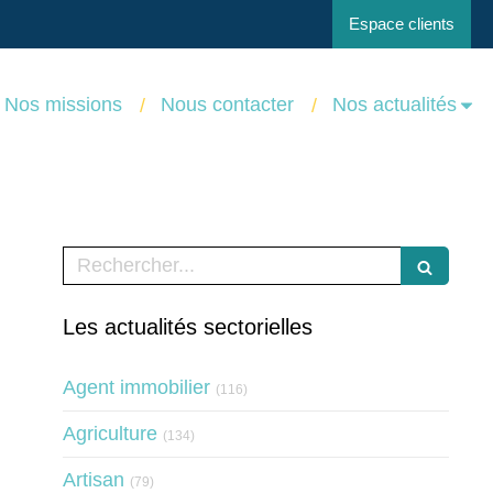
Espace clients
Nos missions
Nous contacter
Nos actualités
Rechercher
Les actualités sectorielles
Articles Count
Agent immobilier
(116)
Articles Count
Agriculture
(134)
Articles Count
Artisan
(79)