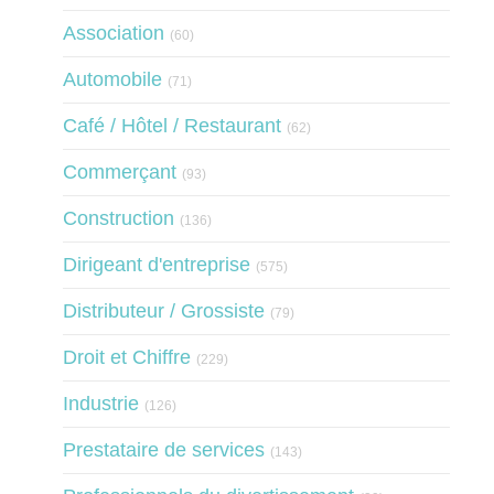
Articles Count
Association
(60)
Articles Count
Automobile
(71)
Articles Count
Café / Hôtel / Restaurant
(62)
Articles Count
Commerçant
(93)
Articles Count
Construction
(136)
Articles Count
Dirigeant d'entreprise
(575)
Articles Count
Distributeur / Grossiste
(79)
Articles Count
Droit et Chiffre
(229)
Articles Count
Industrie
(126)
Articles Count
Prestataire de services
(143)
Articles Count