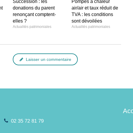
Succession : les
Pompes à chaleur
nt
donations du parent
air/air et taux réduit de
renonçant comptent-
TVA : les conditions
elles ?
sont dévoilées
Actualités patrimoniales
Actualités patrimoniales
Laisser un commentaire
Acc
02 35 72 81 79