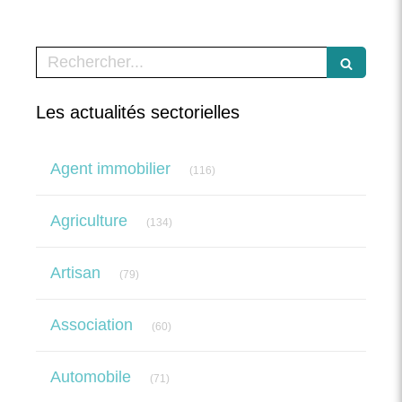
Rechercher
Les actualités sectorielles
Articles Count
Agent immobilier
(116)
Articles Count
Agriculture
(134)
Articles Count
Artisan
(79)
Articles Count
Association
(60)
Articles Count
Automobile
(71)