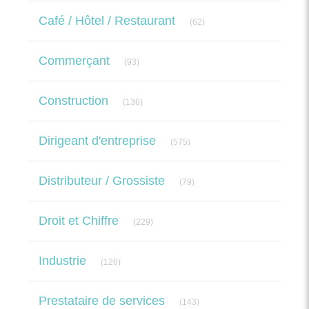
Articles Count
Café / Hôtel / Restaurant
(62)
Articles Count
Commerçant
(93)
Articles Count
Construction
(136)
Articles Count
Dirigeant d'entreprise
(575)
Articles Count
Distributeur / Grossiste
(79)
Articles Count
Droit et Chiffre
(229)
Articles Count
Industrie
(126)
Articles Count
Prestataire de services
(143)